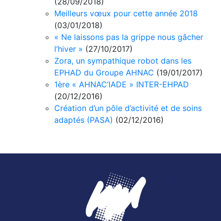
(28/09/2018)
Meilleurs vœux pour cette année 2018
(03/01/2018)
« Ne laissons pas la grippe nous gâcher
l’hiver »
(27/10/2017)
Zora, un sympathique robot dans les
EPHAD du Groupe AHNAC
(19/01/2017)
1ère « AHNAC’IADE » INTER-EHPAD
(20/12/2016)
Création d’un pôle d’activité et de soins
adaptés (PASA)
(02/12/2016)