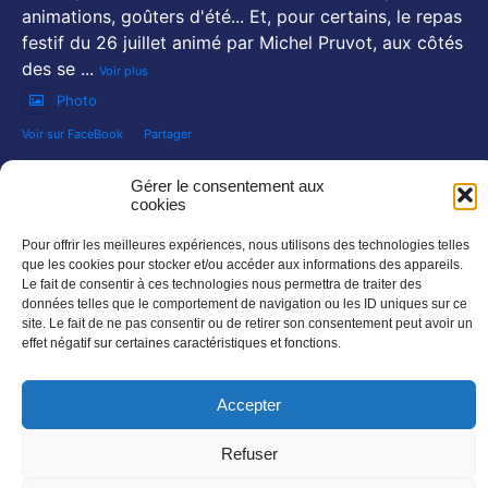
animations, goûters d'été... Et, pour certains, le repas
festif du 26 juillet animé par Michel Pruvot, aux côtés
des se
...
Voir plus
Photo
Voir sur FaceBook
·
Partager
NOS NEWSLETTERS :
Gérer le consentement aux
cookies
En savoir plus
SUIVEZ NOUS SUR :
Pour offrir les meilleures expériences, nous utilisons des technologies telles
que les cookies pour stocker et/ou accéder aux informations des appareils.
Le fait de consentir à ces technologies nous permettra de traiter des
données telles que le comportement de navigation ou les ID uniques sur ce
site. Le fait de ne pas consentir ou de retirer son consentement peut avoir un
effet négatif sur certaines caractéristiques et fonctions.
Accepter
Refuser
©AUDACE – Tout droit réservé