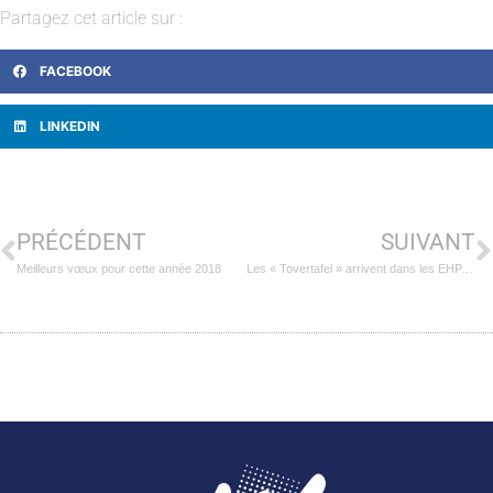
Partagez cet article sur :
FACEBOOK
LINKEDIN
PRÉCÉDENT
SUIVANT
Meilleurs vœux pour cette année 2018
Les « Tovertafel » arrivent dans les EHPAD du Groupe AHNAC !